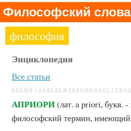
Философский слова
философия
Энциклопедия
Все статьи
A
D
K
M
R
|
А
Б
В
Г
Д
Е
Ж
З
И
К
Л
М
Н
О
П
Р
С
Т
У
Ф
Х
Ц
АПРИОРИ
(лат. a priori, букв.
философский термин, имеющий 