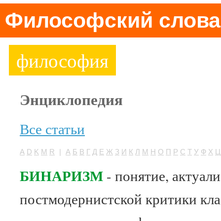
Философский слова
философия
Энциклопедия
Все статьи
A
D
K
M
R
|
А
Б
В
Г
Д
Е
Ж
З
И
К
Л
М
Н
О
П
Р
С
Т
У
Ф
Х
Ц
БИНАРИЗМ
- понятие, актуал
постмодернистской критики кла