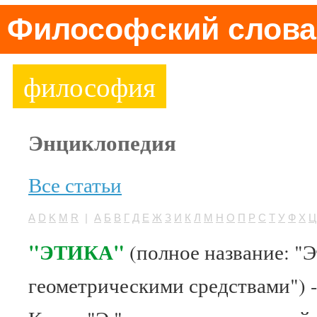
Философский слова
философия
Энциклопедия
Все статьи
A
D
K
M
R
|
А
Б
В
Г
Д
Е
Ж
З
И
К
Л
М
Н
О
П
Р
С
Т
У
Ф
Х
Ц
"ЭТИКА"
(полное название: "Э
геометрическими средствами") -