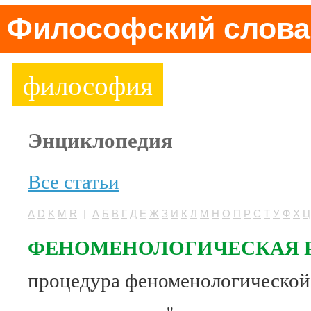
Философский слова
философия
Энциклопедия
Все статьи
A
D
K
M
R
|
А
Б
В
Г
Д
Е
Ж
З
И
К
Л
М
Н
О
П
Р
С
Т
У
Ф
Х
Ц
ФЕНОМЕНОЛОГИЧЕСКАЯ 
процедура феноменологической