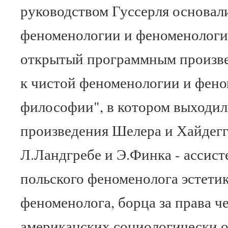
руководством Гуссерля основал
феноменологии и феноменологи
открытый программным произве
к чистой феноменологии и фен
философии", в котором выходил
произведения Шелера и Хайдегг
Л.Ландгребе и Э.Финка - ассист
польского феноменолога эстети
феноменолога, борца за права ч
американских социологически 