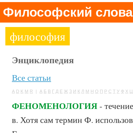
Философский слова
философия
Энциклопедия
Все статьи
A
D
K
M
R
|
А
Б
В
Г
Д
Е
Ж
З
И
К
Л
М
Н
О
П
Р
С
Т
У
Ф
Х
Ц
ФЕНОМЕНОЛОГИЯ
- течени
в. Хотя сам термин Ф. использо